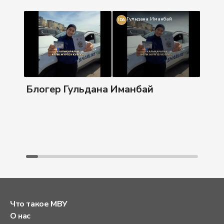
Гульдана Иманбай
IDA
Бл
Блогер Гульдана Иманбай
Что такое МВУ
О нас