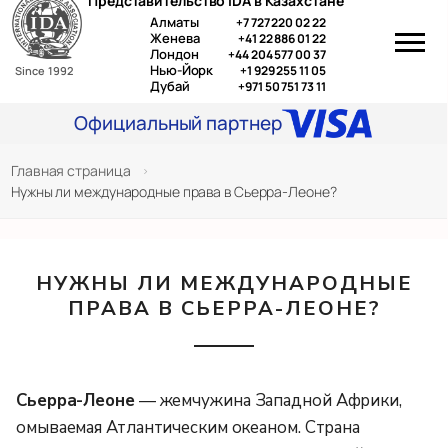
Представительство IDA в Казахстане
Перейти
Алматы
+7 727 220 02 22
к
Женева
+41 22 886 01 22
Лондон
+44 204 577 00 37
содержимому
Нью-Йорк
+1 929 255 11 05
Since 1992
Дубай
+971 50 751 73 11
Официальный партнер
Главная страница
>
Нужны ли международные права в Сьерра-Леоне?
НУЖНЫ ЛИ МЕЖДУНАРОДНЫЕ
ПРАВА В СЬЕРРА-ЛЕОНЕ?
Сьерра-Леоне
— жемчужина Западной Африки,
омываемая Атлантическим океаном. Страна