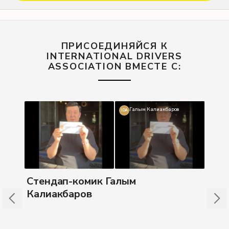
ПРИСОЕДИНЯЙСЯ К
INTERNATIONAL DRIVERS
ASSOCIATION ВМЕСТЕ С:
Галым Калиакбаров
IDA
Бл
Стендап-комик Галым
Калиакбаров