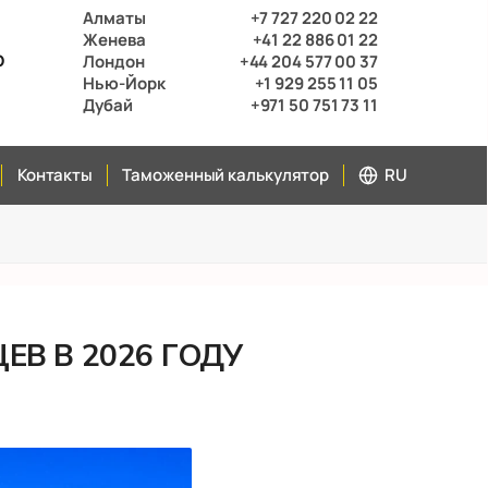
Алматы
+7 727 220 02 22
Женева
+41 22 886 01 22
р
Лондон
+44 204 577 00 37
Нью-Йорк
+1 929 255 11 05
Дубай
+971 50 751 73 11
Контакты
Таможенный калькулятор
RU
В В 2026 ГОДУ