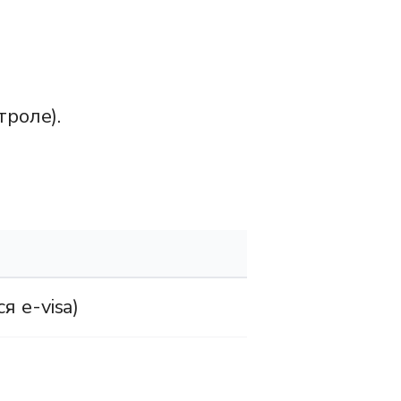
троле).
 e-visa)