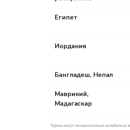
Египет
Иордания
Бангладеш, Непал
Маврикий,
Мадагаскар
*Цены могут незначительно колебаться в