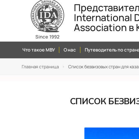
Перейти
Представите
к
International D
содержимому
Association в
Since 1992
Что такое МВУ
О нас
Путеводитель по стран
Главная страница
Список безвизовых стран для каза
>
СПИСОК БЕЗВИ