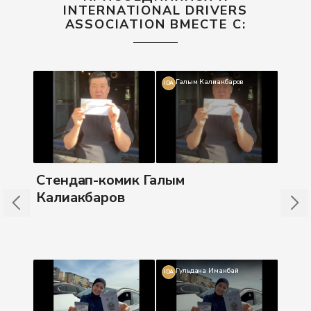
INTERNATIONAL DRIVERS
ASSOCIATION ВМЕСТЕ С:
Галым Калиакбаров
IDA
Бл
Стендап-комик Галым
Калиакбаров
Гульдана Иманбай
IDA