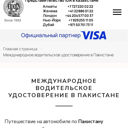
Представительство IDA в Казахстане
Перейти
Алматы
+7 727 220 02 22
к
Женева
+41 22 886 01 22
Лондон
+44 204 577 00 37
содержимому
Нью-Йорк
+1 929 255 11 05
Since 1992
Дубай
+971 50 751 73 11
Официальный партнер
Главная страница
>
Международное водительское удостоверение в Пакистане
МЕЖДУНАРОДНОЕ
ВОДИТЕЛЬСКОЕ
УДОСТОВЕРЕНИЕ В ПАКИСТАНЕ
Путешествие на автомобиле по
Пакистану