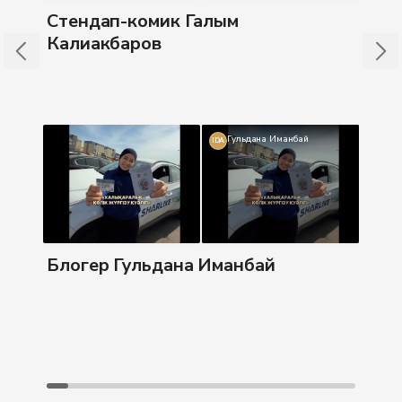
Бл
Стендап-комик Галым
Калиакбаров
Гульдана Иманбай
IDA
Бл
Блогер Гульдана Иманбай