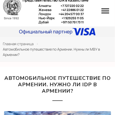
Представительство IDA в Казахстане
Перейти
Алматы
+7 727 220 02 22
к
Женева
+41 22 886 01 22
Лондон
+44 204 577 00 37
содержимому
Нью-Йорк
+1 929 255 11 05
Since 1992
Дубай
+971 50 751 73 11
Официальный партнер
Главная страница
>
Автомобильное путешествие по Армении. Нужны ли МВУ в
Армении?
АВТОМОБИЛЬНОЕ ПУТЕШЕСТВИЕ ПО
АРМЕНИИ.
НУЖНО ЛИ IDP В
АРМЕНИИ?