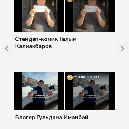
Бл
Стендап-комик Галым
Калиакбаров
Гульдана Иманбай
IDA
Бл
Блогер Гульдана Иманбай